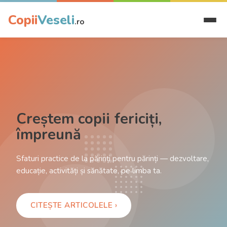
Copii
Veseli
.ro
Creștem copii fericiți,
împreună
Sfaturi practice de la părinți pentru părinți — dezvoltare,
educație, activități și sănătate, pe limba ta.
CITEȘTE ARTICOLELE ›