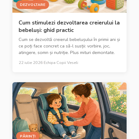
DEZVOLTARE
Cum stimulezi dezvoltarea creierului la
bebeluși: ghid practic
Cum se dezvoltă creierul bebelușului în primii ani și
ce poți face concret ca să-l susții: vorbire, joc,
atingere, somn și nutriție. Plus mituri demontate.
22 iulie 2026
·
Echipa Copii Veseli
PĂRINȚI