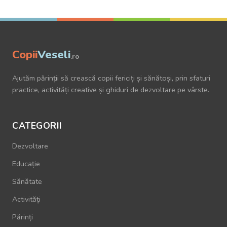
Copii
Veseli
.ro
Ajutăm părinții să crească copii fericiți și sănătoși, prin sfaturi
practice, activități creative și ghiduri de dezvoltare pe vârste.
CATEGORII
Dezvoltare
Educație
Sănătate
Activități
Părinți