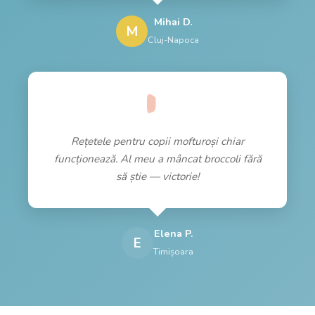
Mihai D.
M
Cluj-Napoca
Rețetele pentru copii mofturoși chiar
funcționează. Al meu a mâncat broccoli fără
să știe — victorie!
Elena P.
E
Timișoara