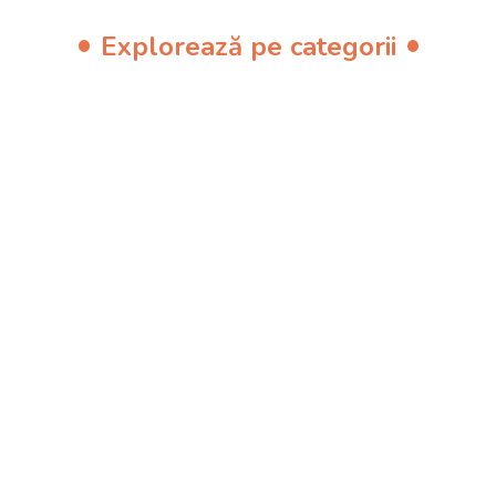
Explorează pe categorii
Dezvoltare
Etape, milestone-uri și sfaturi pe vârste
7 articole