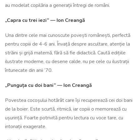
au modelat copilăria a generații întregi de români.
„Capra cu trei iezi” — Ion Creangă
Una dintre cele mai cunoscute povești românești, perfectă
pentru copiii de 4-6 ani. Învață despre ascultare, atenție la
străini și grijă maternă, fără să fie didactică. Caută edițiile
ilustrate moderne, cu desene calde, nu pe cele cu ilustrații
întunecate din anii ‘70.
„Punguța cu doi bani” — Ion Creangă
Povestea cocoșului hotărât care își recuperează cei doi bani
de la boier. Este scurtă, ritmică, iar copiii o memorează cu
ușurință. Foarte potrivită pentru lectura cu voce tare, cu
intonații exagerate.