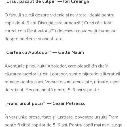
„Ursul păcălit de vulpe” — Ion Creangă
O fabulă scurtă despre viclenie și naivitate, ideală pentru
copiii de 4-5 ani. Discuția care urmează („Crezi că a fost
corect ce a făcut vulpea?”) deschide conversații frumoase
despre prietenie și onestitate.
„Cartea cu Apolodor” — Gellu Naum
Aventurile pinguinului Apolodor, care pleacă din circ în
căutarea rudelor lui din Labrador, sunt o bijuterie a literaturii
române pentru copii. Versurile sunt amuzante, ritmate, ușor
de reținut. Recomandată pentru 5-6 ani și peste.
„Fram, ursul polar” — Cezar Petrescu
În versiunile prescurtate și ilustrate, povestea ursului Fram
poate fi citită copiilor de 5-6 ani. Pentru copiii mai mici, alege