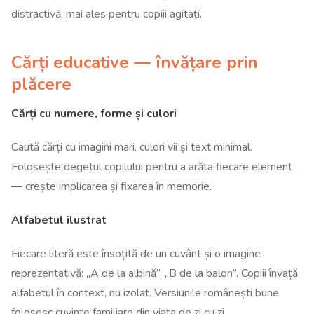
distractivă, mai ales pentru copiii agitați.
Cărți educative — învățare prin
plăcere
Cărți cu numere, forme și culori
Caută cărți cu imagini mari, culori vii și text minimal.
Folosește degetul copilului pentru a arăta fiecare element
— crește implicarea și fixarea în memorie.
Alfabetul ilustrat
Fiecare literă este însoțită de un cuvânt și o imagine
reprezentativă: „A de la albină”, „B de la balon”. Copiii învață
alfabetul în context, nu izolat. Versiunile românești bune
folosesc cuvinte familiare din viața de zi cu zi.