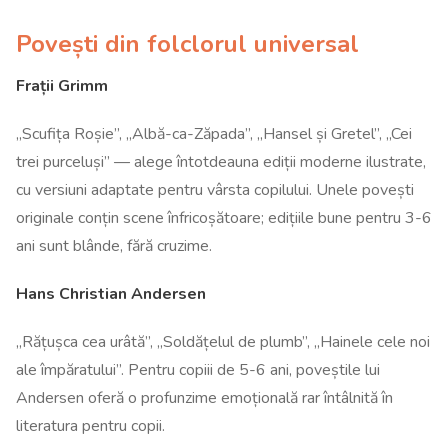
Povești din folclorul universal
Frații Grimm
„Scufița Roșie”, „Albă-ca-Zăpada”, „Hansel și Gretel”, „Cei
trei purceluși” — alege întotdeauna ediții moderne ilustrate,
cu versiuni adaptate pentru vârsta copilului. Unele povești
originale conțin scene înfricoșătoare; edițiile bune pentru 3-6
ani sunt blânde, fără cruzime.
Hans Christian Andersen
„Rățușca cea urâtă”, „Soldățelul de plumb”, „Hainele cele noi
ale împăratului”. Pentru copiii de 5-6 ani, poveștile lui
Andersen oferă o profunzime emoțională rar întâlnită în
literatura pentru copii.