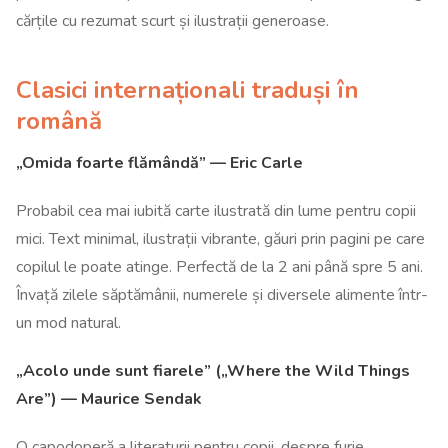
cărțile cu rezumat scurt și ilustrații generoase.
Clasici internaționali traduși în
română
„Omida foarte flămândă” — Eric Carle
Probabil cea mai iubită carte ilustrată din lume pentru copii
mici. Text minimal, ilustrații vibrante, găuri prin pagini pe care
copilul le poate atinge. Perfectă de la 2 ani până spre 5 ani.
Învață zilele săptămânii, numerele și diversele alimente într-
un mod natural.
„Acolo unde sunt fiarele” („Where the Wild Things
Are”) — Maurice Sendak
O capodoperă a literaturii pentru copii, despre furie,