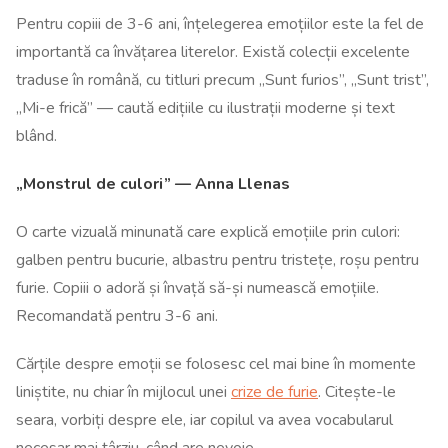
Pentru copiii de 3-6 ani, înțelegerea emoțiilor este la fel de
importantă ca învățarea literelor. Există colecții excelente
traduse în română, cu titluri precum „Sunt furios”, „Sunt trist”,
„Mi-e frică” — caută edițiile cu ilustrații moderne și text
blând.
„Monstrul de culori” — Anna Llenas
O carte vizuală minunată care explică emoțiile prin culori:
galben pentru bucurie, albastru pentru tristețe, roșu pentru
furie. Copiii o adoră și învață să-și numească emoțiile.
Recomandată pentru 3-6 ani.
Cărțile despre emoții se folosesc cel mai bine în momente
liniștite, nu chiar în mijlocul unei
crize de furie
. Citește-le
seara, vorbiți despre ele, iar copilul va avea vocabularul