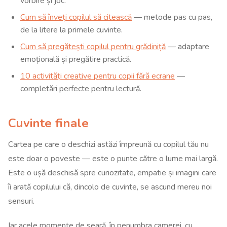
vorbire și joc.
Cum să înveți copilul să citească
— metode pas cu pas,
de la litere la primele cuvinte.
Cum să pregătești copilul pentru grădiniță
— adaptare
emoțională și pregătire practică.
10 activități creative pentru copii fără ecrane
—
completări perfecte pentru lectură.
Cuvinte finale
Cartea pe care o deschizi astăzi împreună cu copilul tău nu
este doar o poveste — este o punte către o lume mai largă.
Este o ușă deschisă spre curiozitate, empatie și imagini care
îi arată copilului că, dincolo de cuvinte, se ascund mereu noi
sensuri.
Iar acele momente de seară, în penumbra camerei, cu