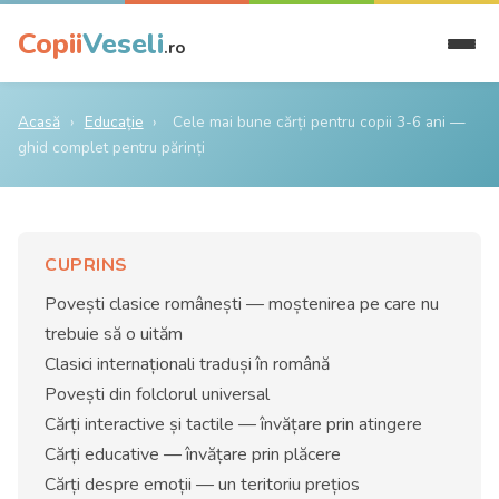
Copii
Veseli
.ro
Acasă
›
Educație
›
Cele mai bune cărți pentru copii 3-6 ani —
ghid complet pentru părinți
CUPRINS
Povești clasice românești — moștenirea pe care nu
trebuie să o uităm
Clasici internaționali traduși în română
Povești din folclorul universal
Cărți interactive și tactile — învățare prin atingere
Cărți educative — învățare prin plăcere
Cărți despre emoții — un teritoriu prețios