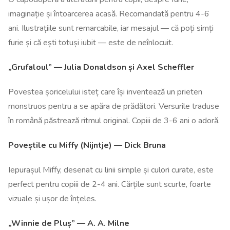
imaginație și întoarcerea acasă. Recomandată pentru 4-6
ani. Ilustrațiile sunt remarcabile, iar mesajul — că poți simți
furie și că ești totuși iubit — este de neînlocuit.
„Grufaloul” — Julia Donaldson și Axel Scheffler
Povestea șoricelului isteț care își inventează un prieten
monstruos pentru a se apăra de prădători. Versurile traduse
în română păstrează ritmul original. Copiii de 3-6 ani o adoră.
Poveștile cu Miffy (Nijntje) — Dick Bruna
Iepurașul Miffy, desenat cu linii simple și culori curate, este
perfect pentru copiii de 2-4 ani. Cărțile sunt scurte, foarte
vizuale și ușor de înțeles.
„Winnie de Pluș” — A. A. Milne