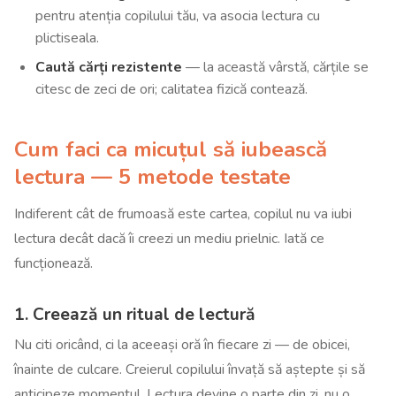
pentru atenția copilului tău, va asocia lectura cu
plictiseala.
Caută cărți rezistente
— la această vârstă, cărțile se
citesc de zeci de ori; calitatea fizică contează.
Cum faci ca micuțul să iubească
lectura — 5 metode testate
Indiferent cât de frumoasă este cartea, copilul nu va iubi
lectura decât dacă îi creezi un mediu prielnic. Iată ce
funcționează.
1. Creează un ritual de lectură
Nu citi oricând, ci la aceeași oră în fiecare zi — de obicei,
înainte de culcare. Creierul copilului învață să aștepte și să
anticipeze momentul. Lectura devine o parte din zi, nu o