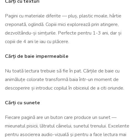
Cărți cu texturi
Pagini cu materiale diferite — pluș, plastic moale, hârtie
creponată, oglindă. Copiii mici explorează prin atingere,
dezvoltându-și simțurile. Perfecte pentru 1-3 ani, dar și
copiii de 4 ani le iau cu plăcere.
Cărți de baie impermeabile
Nu toată lectura trebuie să fie în pat. Cărțile de baie cu
animăluțe colorate transformă baia într-un moment de
descoperire și introduc copilul în obiceiul de a citi oriunde.
Cărți cu sunete
Fiecare pagină are un buton care produce un sunet —
mieunatul pisicii, lătratul câinelui, sunetul trenului. Excelente
pentru asocierea audio-vizuală și pentru a face lectura mai