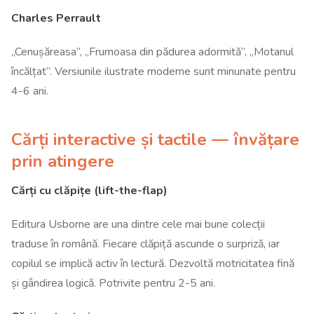
Charles Perrault
„Cenușăreasa”, „Frumoasa din pădurea adormită”, „Motanul
încălțat”. Versiunile ilustrate moderne sunt minunate pentru
4-6 ani.
Cărți interactive și tactile — învățare
prin atingere
Cărți cu clăpițe (lift-the-flap)
Editura Usborne are una dintre cele mai bune colecții
traduse în română. Fiecare clăpiță ascunde o surpriză, iar
copilul se implică activ în lectură. Dezvoltă motricitatea fină
și gândirea logică. Potrivite pentru 2-5 ani.