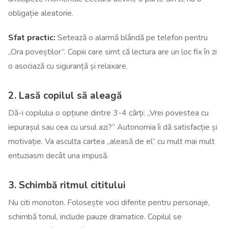
obligație aleatorie.
Sfat practic:
Setează o alarmă blândă pe telefon pentru
„Ora poveștilor”. Copiii care simt că lectura are un loc fix în zi
o asociază cu siguranță și relaxare.
2. Lasă copilul să aleagă
Dă-i copilului o opțiune dintre 3-4 cărți: „Vrei povestea cu
iepurașul sau cea cu ursul azi?” Autonomia îi dă satisfacție și
motivație. Va asculta cartea „aleasă de el” cu mult mai mult
entuziasm decât una impusă.
3. Schimbă ritmul cititului
Nu citi monoton. Folosește voci diferite pentru personaje,
schimbă tonul, include pauze dramatice. Copilul se