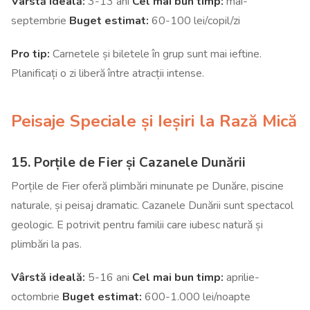
Vârstă ideală:
3-13 ani
Cel mai bun timp:
mai-
septembrie
Buget estimat:
60-100 lei/copil/zi
Pro tip:
Carnetele și biletele în grup sunt mai ieftine.
Planificați o zi liberă între atracții intense.
Peisaje Speciale și Ieșiri la Rază Mică
15. Porțile de Fier și Cazanele Dunării
Porțile de Fier oferă plimbări minunate pe Dunăre, piscine
naturale, și peisaj dramatic. Cazanele Dunării sunt spectacol
geologic. E potrivit pentru familii care iubesc natură și
plimbări la pas.
Vârstă ideală:
5-16 ani
Cel mai bun timp:
aprilie-
octombrie
Buget estimat:
600-1.000 lei/noapte