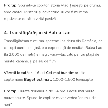
Pro tip:
Spuneți-le copiilor istoria Vlad Țepeștii pe drumul
spre castel. Misterul și adventure-ul vor fi mult mai
captivante decât o vizită pasivă.
4. Transfăgărășan și Balea Lac
Transfăgărășan e cel mai spectaculos drum din România, iar
cu copii buni la mașină, e o experiență de neuitat. Balea Lac
(la 2.000 de metri) e magic vara—lac cald pentru plajă de
munte, cabane, și peisaj de film.
Vârstă ideală:
4-16 ani
Cel mai bun timp:
iulie-
septembrie
Buget estimat:
1.000-1.500 lei/noapte
Pro tip:
Durata drumului e de ~4 ore. Faceți mai multe
pauze scurte. Spune-le copiilor că vor vedea “drumul din
nori.”