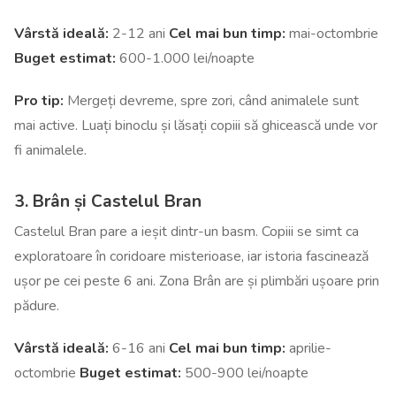
Vârstă ideală:
2-12 ani
Cel mai bun timp:
mai-octombrie
Buget estimat:
600-1.000 lei/noapte
Pro tip:
Mergeți devreme, spre zori, când animalele sunt
mai active. Luați binoclu și lăsați copiii să ghicească unde vor
fi animalele.
3. Brân și Castelul Bran
Castelul Bran pare a ieșit dintr-un basm. Copiii se simt ca
exploratoare în coridoare misterioase, iar istoria fascinează
ușor pe cei peste 6 ani. Zona Brân are și plimbări ușoare prin
pădure.
Vârstă ideală:
6-16 ani
Cel mai bun timp:
aprilie-
octombrie
Buget estimat:
500-900 lei/noapte