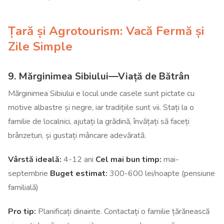
Țară și Agrotourism: Vacă Fermă și
Zile Simple
9. Mărginimea Sibiului—Viață de Bătrân
Mărginimea Sibiului e locul unde casele sunt pictate cu
motive albastre și negre, iar tradițiile sunt vii. Stați la o
familie de localnici, ajutați la grădină, învățați să faceți
brânzeturi, și gustați mâncare adevărată.
Vârstă ideală:
4-12 ani
Cel mai bun timp:
mai-
septembrie
Buget estimat:
300-600 lei/noapte (pensiune
familială)
Pro tip:
Planificați dinainte. Contactați o familie țărănească