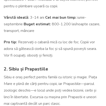
pentru o plimbare ușoară cu copii.
Vârstă ideală:
3-14 ani
Cel mai bun timp:
iunie-
septembrie
Buget estimat:
800-1.200 lei/noapte cazare,
transport, mâncare
Pro tip:
Rezervați o cabană mică cu loc de foc. Copiii vor
adora să gătească ciorba la foc și să spună povești seara.
Vor fi ocupați, obosiți și fericiți.
2. Sibiu și Prapastiile
Sibiu e oraș perfect pentru familii cu istoric și magie. Piața
Mare e plină de cărți pentru copii, iar Prapastiile—parcul
zoologic deschis—e locul unde poți vedea bizonii, cerbi și
linci în libertate. Excursia cu mașina prin Prapastii e uneori
mai captivantă decât un parc clasic.