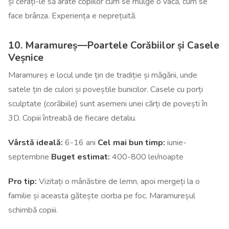
și cerați-le să arate copiilor cum se mulge o vacă, cum se
face brânza. Experiența e neprețuită.
10. Maramureș—Poartele Corăbiilor și Casele
Veșnice
Maramureș e locul unde țin de tradiție și măgării, unde
satele țin de culori și poveștile bunicilor. Casele cu porți
sculptate (corăbiile) sunt asemeni unei cărți de povești în
3D. Copiii întreabă de fiecare detaliu.
Vârstă ideală:
6-16 ani
Cel mai bun timp:
iunie-
septembrie
Buget estimat:
400-800 lei/noapte
Pro tip:
Vizitați o mânăstire de lemn, apoi mergeți la o
familie și aceasta gătește ciorba pe foc. Maramureșul
schimbă copiii.