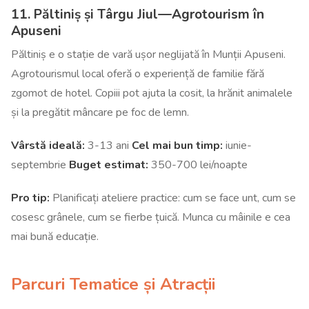
11. Păltiniș și Târgu Jiul—Agrotourism în
Apuseni
Păltiniș e o stație de vară ușor neglijată în Munții Apuseni.
Agrotourismul local oferă o experiență de familie fără
zgomot de hotel. Copiii pot ajuta la cosit, la hrănit animalele
și la pregătit mâncare pe foc de lemn.
Vârstă ideală:
3-13 ani
Cel mai bun timp:
iunie-
septembrie
Buget estimat:
350-700 lei/noapte
Pro tip:
Planificați ateliere practice: cum se face unt, cum se
cosesc grânele, cum se fierbe țuică. Munca cu mâinile e cea
mai bună educație.
Parcuri Tematice și Atracții