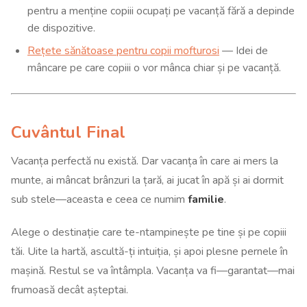
pentru a menține copiii ocupați pe vacanță fără a depinde
de dispozitive.
Rețete sănătoase pentru copii mofturosi
— Idei de
mâncare pe care copiii o vor mânca chiar și pe vacanță.
Cuvântul Final
Vacanța perfectă nu există. Dar vacanța în care ai mers la
munte, ai mâncat brânzuri la țară, ai jucat în apă și ai dormit
sub stele—aceasta e ceea ce numim
familie
.
Alege o destinație care te-ntampinește pe tine și pe copiii
tăi. Uite la hartă, ascultă-ți intuiția, și apoi plesne pernele în
mașină. Restul se va întâmpla. Vacanța va fi—garantat—mai
frumoasă decât așteptai.