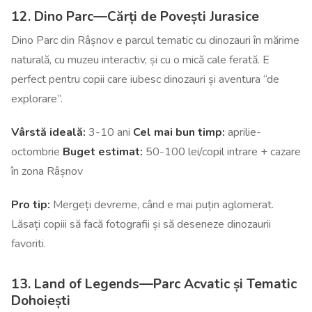
12. Dino Parc—Cărți de Povești Jurasice
Dino Parc din Râșnov e parcul tematic cu dinozauri în mărime
naturală, cu muzeu interactiv, și cu o mică cale ferată. E
perfect pentru copii care iubesc dinozauri și aventura “de
explorare”.
Vârstă ideală:
3-10 ani
Cel mai bun timp:
aprilie-
octombrie
Buget estimat:
50-100 lei/copil intrare + cazare
în zona Râșnov
Pro tip:
Mergeți devreme, când e mai puțin aglomerat.
Lăsați copiii să facă fotografii și să deseneze dinozaurii
favoriti.
13. Land of Legends—Parc Acvatic și Tematic
Dohoiești