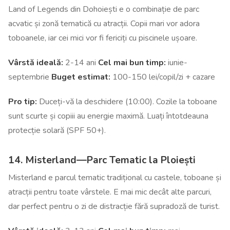
Land of Legends din Dohoiești e o combinație de parc
acvatic și zonă tematică cu atracții. Copii mari vor adora
toboanele, iar cei mici vor fi fericiți cu piscinele ușoare.
Vârstă ideală:
2-14 ani
Cel mai bun timp:
iunie-
septembrie
Buget estimat:
100-150 lei/copil/zi + cazare
Pro tip:
Duceți-vă la deschidere (10:00). Cozile la toboane
sunt scurte și copiii au energie maximă. Luați întotdeauna
protecție solară (SPF 50+).
14. Misterland—Parc Tematic la Ploiești
Misterland e parcul tematic tradițional cu castele, toboane și
atracții pentru toate vârstele. E mai mic decât alte parcuri,
dar perfect pentru o zi de distracție fără supradoză de turist.