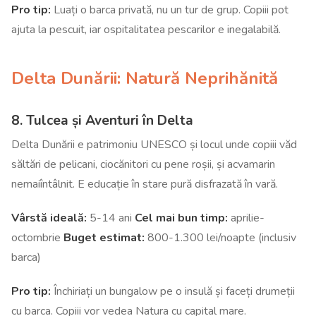
Pro tip:
Luați o barca privată, nu un tur de grup. Copiii pot
ajuta la pescuit, iar ospitalitatea pescarilor e inegalabilă.
Delta Dunării: Natură Neprihănită
8. Tulcea și Aventuri în Delta
Delta Dunării e patrimoniu UNESCO și locul unde copiii văd
săltări de pelicani, ciocănitori cu pene roșii, și acvamarin
nemaiîntâlnit. E educație în stare pură disfrazată în vară.
Vârstă ideală:
5-14 ani
Cel mai bun timp:
aprilie-
octombrie
Buget estimat:
800-1.300 lei/noapte (inclusiv
barca)
Pro tip:
Închiriați un bungalow pe o insulă și faceți drumeții
cu barca. Copiii vor vedea Natura cu capital mare.