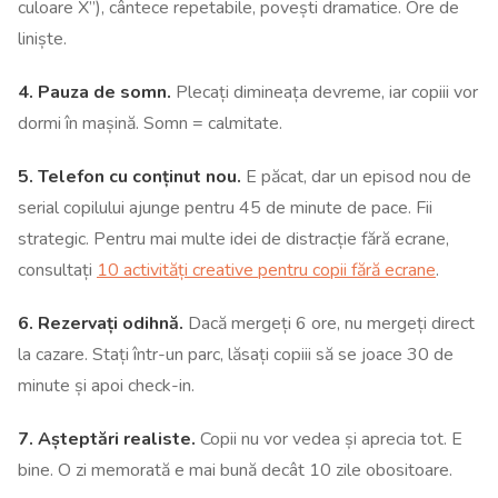
culoare X”), cântece repetabile, povești dramatice. Ore de
liniște.
4. Pauza de somn.
Plecați dimineața devreme, iar copiii vor
dormi în mașină. Somn = calmitate.
5. Telefon cu conținut nou.
E păcat, dar un episod nou de
serial copilului ajunge pentru 45 de minute de pace. Fii
strategic. Pentru mai multe idei de distracție fără ecrane,
consultați
10 activități creative pentru copii fără ecrane
.
6. Rezervați odihnă.
Dacă mergeți 6 ore, nu mergeți direct
la cazare. Stați într-un parc, lăsați copiii să se joace 30 de
minute și apoi check-in.
7. Așteptări realiste.
Copii nu vor vedea și aprecia tot. E
bine. O zi memorată e mai bună decât 10 zile obositoare.