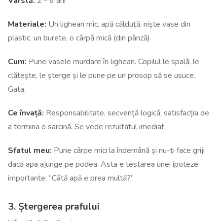
Vârstă:
2 - 6 ani
Materiale:
Un lighean mic, apă călduță, niște vase din
plastic, un burete, o cârpă mică (din pânză)
Cum:
Pune vasele murdare în lighean. Copilul le spală, le
clătește, le șterge și le pune pe un prosop să se usuce.
Gata.
Ce învață:
Responsabilitate, secvență logică, satisfacția de
a termina o sarcină. Se vede rezultatul imediat.
Sfatul meu:
Pune cârpe mici la îndemână și nu-ți face griji
dacă apa ajunge pe podea. Asta e testarea unei ipoteze
importante: “Câtă apă e prea multă?“
3. Ștergerea prafului