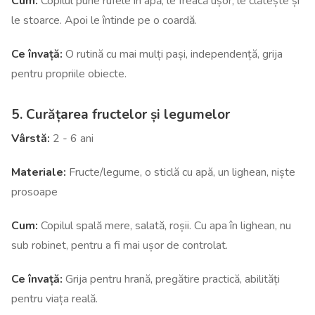
Cum:
Copilul pune rufele în apă, le freacă ușor, le clătește și
le stoarce. Apoi le întinde pe o coardă.
Ce învață:
O rutină cu mai mulți pași, independență, grija
pentru propriile obiecte.
5. Curățarea fructelor și legumelor
Vârstă:
2 - 6 ani
Materiale:
Fructe/legume, o sticlă cu apă, un lighean, niște
prosoape
Cum:
Copilul spală mere, salată, roșii. Cu apa în lighean, nu
sub robinet, pentru a fi mai ușor de controlat.
Ce învață:
Grija pentru hrană, pregătire practică, abilități
pentru viața reală.