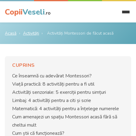
Copii
Veseli
.ro
Acasă
›
Activități
›
Activități Montessori de făcut acasă
CUPRINS
Ce înseamnă cu adevărat Montessori?
Viață practică: 8 activități pentru a fi util
Activități senzoriale: 5 exerciții pentru simțuri
Limbaj: 4 activități pentru a citi și scrie
Matematică: 4 activități pentru a înțelege numerele
Cum amenajezi un spațiu Montessori acasă fără să
cheltui mult
Cum știi că funcționează?