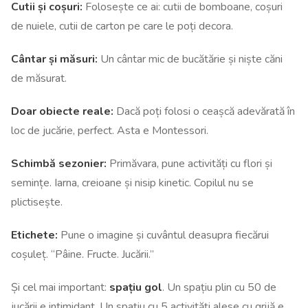
Cutii și coșuri:
Folosește ce ai: cutii de bomboane, coșuri
de nuiele, cutii de carton pe care le poți decora.
Cântar și măsuri:
Un cântar mic de bucătărie și niște căni
de măsurat.
Doar obiecte reale:
Dacă poți folosi o ceașcă adevărată în
loc de jucărie, perfect. Asta e Montessori.
Schimbă sezonier:
Primăvara, pune activități cu flori și
semințe. Iarna, creioane și nisip kinetic. Copilul nu se
plictisește.
Etichete:
Pune o imagine și cuvântul deasupra fiecărui
coșuleț. “Pâine. Fructe. Jucării.”
Și cel mai important:
spațiu gol
. Un spațiu plin cu 50 de
jucării e intimidant. Un spațiu cu 5 activități alese cu grijă e