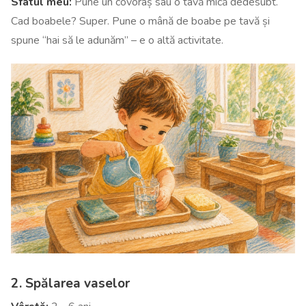
Sfatul meu:
Pune un covoraș sau o tavă mică dedesubt.
Cad boabele? Super. Pune o mână de boabe pe tavă și
spune “hai să le adunăm” – e o altă activitate.
2. Spălarea vaselor