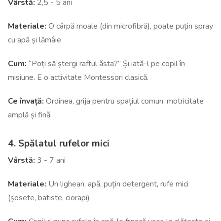
Vârstă:
2,5 - 5 ani
Materiale:
O cârpă moale (din microfibră), poate puțin spray
cu apă și lămâie
Cum:
“Poți să ștergi raftul ăsta?” Și iată-l pe copil în
misiune. E o activitate Montessori clasică.
Ce învață:
Ordinea, grija pentru spațiul comun, motricitate
amplă și fină.
4. Spălatul rufelor mici
Vârstă:
3 - 7 ani
Materiale:
Un lighean, apă, puțin detergent, rufe mici
(șosete, batiste, ciorapi)