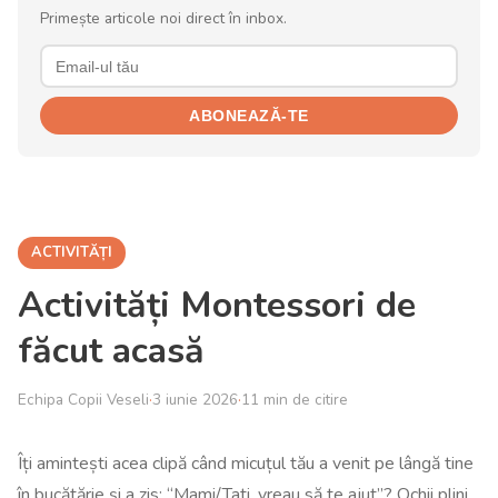
Primește articole noi direct în inbox.
ABONEAZĂ-TE
ACTIVITĂȚI
Activități Montessori de
făcut acasă
Echipa Copii Veseli
·
3 iunie 2026
·
11 min de citire
Îți amintești acea clipă când micuțul tău a venit pe lângă tine
în bucătărie și a zis: “Mami/Tati, vreau să te ajut”? Ochii plini