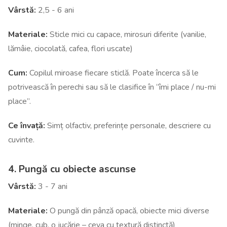
Vârstă:
2,5 - 6 ani
Materiale:
Sticle mici cu capace, mirosuri diferite (vanilie,
lămâie, ciocolată, cafea, flori uscate)
Cum:
Copilul miroase fiecare sticlă. Poate încerca să le
potrivească în perechi sau să le clasifice în “îmi place / nu-mi
place”.
Ce învață:
Simț olfactiv, preferințe personale, descriere cu
cuvinte.
4. Pungă cu obiecte ascunse
Vârstă:
3 - 7 ani
Materiale:
O pungă din pânză opacă, obiecte mici diverse
(minge, cub, o jucărie – ceva cu textură distinctă)