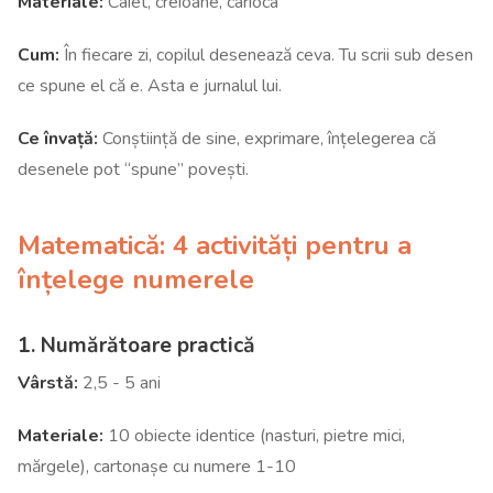
Materiale:
Caiet, creioane, carioca
Cum:
În fiecare zi, copilul desenează ceva. Tu scrii sub desen
ce spune el că e. Asta e jurnalul lui.
Ce învață:
Conștiință de sine, exprimare, înțelegerea că
desenele pot “spune” povești.
Matematică: 4 activități pentru a
înțelege numerele
1. Numărătoare practică
Vârstă:
2,5 - 5 ani
Materiale:
10 obiecte identice (nasturi, pietre mici,
mărgele), cartonașe cu numere 1-10