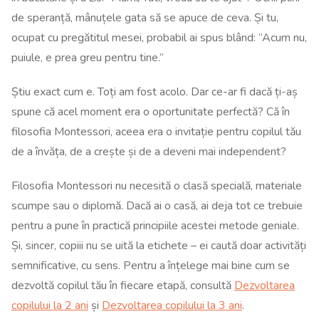
de speranță, mânuțele gata să se apuce de ceva. Și tu,
ocupat cu pregătitul mesei, probabil ai spus blând: “Acum nu,
puiule, e prea greu pentru tine.”
Știu exact cum e. Toți am fost acolo. Dar ce-ar fi dacă ți-aș
spune că acel moment era o oportunitate perfectă? Că în
filosofia Montessori, aceea era o invitație pentru copilul tău
de a învăța, de a crește și de a deveni mai independent?
Filosofia Montessori nu necesită o clasă specială, materiale
scumpe sau o diplomă. Dacă ai o casă, ai deja tot ce trebuie
pentru a pune în practică principiile acestei metode geniale.
Și, sincer, copiii nu se uită la etichete – ei caută doar activități
semnificative, cu sens. Pentru a înțelege mai bine cum se
dezvoltă copilul tău în fiecare etapă, consultă
Dezvoltarea
copilului la 2 ani
și
Dezvoltarea copilului la 3 ani
.