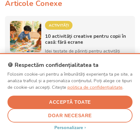
Articole Conexe
ACTIVITĂȚI
10 activități creative pentru copii în
casă: fără ecrane
Idei testate de părinți pentru activități
creative fără ecrane: pictură, plastilină,
experimente și ...
🍪 Respectăm confidențialitatea ta
Folosim cookie-uri pentru a îmbunătăți experiența ta pe site, a
analiza traficul și a personaliza conținutul. Poți alege ce tipuri
de cookie-uri accepți. Citește
politica de confidențialitate
.
ACTIVITĂȚI
10 jocuri în aer liber pentru copii —
ACCEPTĂ TOATE
vara 2026
10 jocuri distractive în aer liber pentru
DOAR NECESARE
copii de 2-8 ani: cu apă, cu nisip, de
alergat și de explo...
Personalizare ›